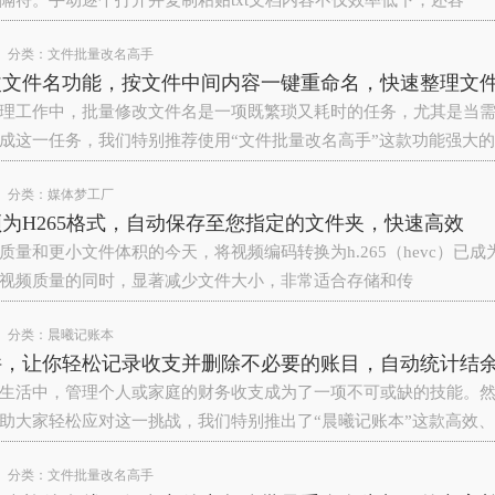
隔符。手动逐个打开并复制粘贴txt文档内容不仅效率低下，还容
分类：
文件批量改名高手
改文件名功能，按文件中间内容一键重命名，快速整理文
理工作中，批量修改文件名是一项既繁琐又耗时的任务，尤其是当
成这一任务，我们特别推荐使用“文件批量改名高手”这款功能强大的
分类：
媒体梦工厂
为H265格式，自动保存至您指定的文件夹，快速高效
质量和更小文件体积的今天，将视频编码转换为h.265（hevc）已成
视频质量的同时，显著减少文件大小，非常适合存储和传
分类：
晨曦记账本
件，让你轻松记录收支并删除不必要的账目，自动统计结
生活中，管理个人或家庭的财务收支成为了一项不可或缺的技能。
助大家轻松应对这一挑战，我们特别推出了“晨曦记账本”这款高效、
分类：
文件批量改名高手