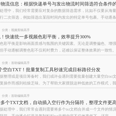
递物流信息：根据快递单号与发出物流时间筛选符合条件
处理中，我们经常需要应对复杂的数据筛选需求，比如不仅要从海
行二次筛选，例如筛选出某段时间内发出的特定单号包裹。手动逐
分类：
视频剪辑高手
！快速统一多视频色彩平衡，效率提升300%
色彩平衡是影响画面质感与氛围的关键因素。无论是调整偏色、增
但手动逐帧调整色彩不仅耗时费力，还难以保证整体效果的一致性
分类：
首助编辑高手
0个空白TXT！批量复制工具秒速完成目标路径分发
据整理或是项目筹备时，我们或许会遇到需要批量创建大量空白txt
复操作而感到枯燥乏味。为了帮助大家摆脱这种低效的工作模式，
分类：
首助编辑高手
多个TXT文档，自动插入空行作为分隔符，整理文件更
据处理中，我们常常会遇到需要将多个txt文档合并成一个文件的情