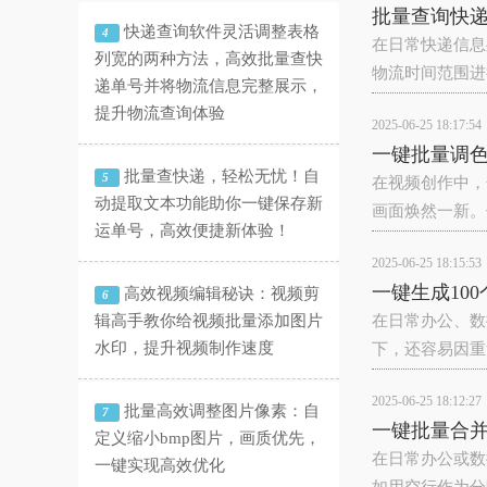
批量查询快
快递查询软件灵活调整表格
4
在日常快递信息
列宽的两种方法，高效批量查快
物流时间范围进
递单号并将物流信息完整展示，
提升物流查询体验
2025-06-25 18:17:54
一键批量调色
批量查快递，轻松无忧！自
5
在视频创作中，
动提取文本功能助你一键保存新
画面焕然一新。
运单号，高效便捷新体验！
2025-06-25 18:15:53
一键生成10
高效视频编辑秘诀：视频剪
6
辑高手教你给视频批量添加图片
在日常办公、数
水印，提升视频制作速度
下，还容易因重
2025-06-25 18:12:27
批量高效调整图片像素：自
7
一键批量合并
定义缩小bmp图片，画质优先，
在日常办公或数
一键实现高效优化