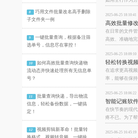
如用空行作为分
巧用文件批量改名高手删除
8
2025-06-25 18:10:41
子文件夹一例
高效批量修
在日常的文件管
一键批量查询，根据备注筛
9
高效、准确地完
选单号，信息尽在掌控！
2025-06-25 18:09:10
轻松转换视频
如何高效批量查询快递物
10
在追求更高视频
流动态并快速处理所有无信息单
号？
率，能够在保持
2025-06-25 18:06:22
批量查询快递，导出物流
11
智能记账软
信息，轻松备份数据，一键搞
在快节奏的现代
定！
疼不已。为了帮
视频剪辑新革命！批量转
12
2025-06-25 16:45:19
换格式、视频转音频，一键操