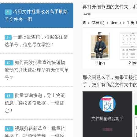
再打开细节图的文件夹，
巧用文件批量改名高手删除
8
子文件夹一例
一键批量查询，根据备注筛
9
选单号，信息尽在掌控！
如何高效批量查询快递物
10
流动态并快速处理所有无信息单
那么问题来了，如果直接
号？
手，把所有商品文件夹中
批量查询快递，导出物流
11
信息，轻松备份数据，一键搞
定！
视频剪辑新革命！批量转
12
换格式、视频转音频，一键操