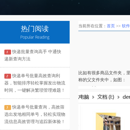
当前所在位置：
首页
>>
软件
热门阅读
Popular Reading
快递批量查询高手 中通快
1
递新查询方法
比如有很多商品文件夹，
快递单号批量高效查询利
2
称的父文件夹中，如图：
器，智能排序轻松掌握发出物流
时间，一键解决繁琐管理难题！
快递单号批量查询，高效筛
3
选出发地相同单号，轻松实现物
流信息高效管理与追踪新体验！