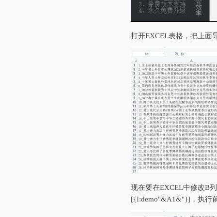
打开EXCEL表格，把上
现在要在EXCEL中修改B列的
[{I:demo"&A1&"