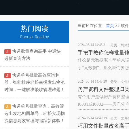
当前所在位置：
首页
>> 软
热门阅读
Popular Reading
2024-05-14 14:45:31
分类：
媒体
快递批量查询高手 中通快
1
手把手教你怎样批量
递新查询方法
什么是元数据呢？简单来说
于“元数据”。那么我们要
快递单号批量高效查询利
2
2024-05-14 14:43:20
分类：
文件
器，智能排序轻松掌握发出物流
房产资料文件整理归
时间，一键解决繁琐管理难题！
有个用户是做房产资料整理
f0001或f0002——房产
快递单号批量查询，高效筛
3
选出发地相同单号，轻松实现物
2024-05-14 14:40:19
分类：
文件
流信息高效管理与追踪新体验！
巧用文件批量改名高