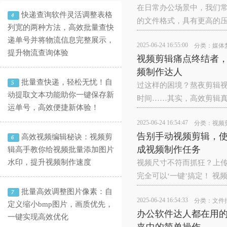
在日常办公场景中，我们常常会遇
快递查询软件灵活调整表格
4
的文件格式，具有更高的
列宽的两种方法，高效批量查快
递单号并将物流信息完整展示，
2025-06-24 16:55:00
分类：
媒体
提升物流查询体验
视频剪辑痛点终结者，
频制作达人
批量查快递，轻松无忧！自
5
过这样的困境？熬夜剪辑
动提取文本功能助你一键保存新
时间……其实，高效剪辑真的
运单号，高效便捷新体验！
2025-06-24 16:54:47
分类：
视频
告别手动视频剪辑，
高效视频编辑秘诀：视频剪
6
成视频制作任务
辑高手教你给视频批量添加图片
水印，提升视频制作速度
视频尺寸不符而抓狂？上传
完全可以‘一键’搞定！‌ ‌
批量高效调整图片像素：自
7
2025-06-24 16:54:33
分类：
文件
定义缩小bmp图片，画质优先，
办公软件达人都在用
一键实现高效优化