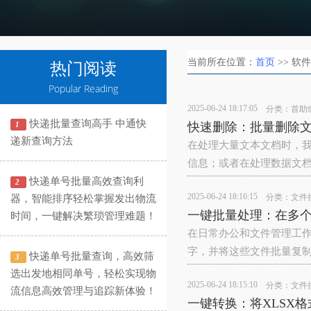
当前所在位置：
首页
>> 软
热门阅读
Popular Reading
2025-06-24 18:17:05
分类：
首助
快递批量查询高手 中通快
1
快速删除：批量删除
递新查询方法
在处理大量文本文档时，
信息；或者在处理数据文
快递单号批量高效查询利
2
2025-06-24 18:16:15
分类：
文件
器，智能排序轻松掌握发出物流
一键批量处理：在多
时间，一键解决繁琐管理难题！
在日常办公和文件管理工
字，并将这些文件批量复
快递单号批量查询，高效筛
3
选出发地相同单号，轻松实现物
2025-06-24 18:15:10
分类：
文件
流信息高效管理与追踪新体验！
一键转换：将XLSX