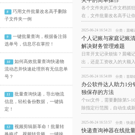
夹中的简单操作
各个文件夹的工作文档抓狂
巧用文件批量改名高手删除
8
在，‌文件批量改名高手‌
子文件夹一例
2025-06-24 16:54:21
分类：
晨曦
一键批量查询，根据备注筛
9
个人记账与家庭记账
选单号，信息尽在掌控！
解决财务管理难题
日常开支记录烦恼？晨曦
如何高效批量查询快递物
出，还是工资收入的大额入
10
流动态并快速处理所有无信息单
号？
2025-06-24 16:54:09
分类：
首助
办公软件达人助力1分
独保存的方法
批量查询快递，导出物流
11
个txt文件，需要删除第5
信息，轻松备份数据，一键搞
除指定行范围，自动生成
定！
2025-06-24 16:53:57
分类：
快递
视频剪辑新革命！批量转
12
快递查询神器在线批
换格式、视频转音频，一键操