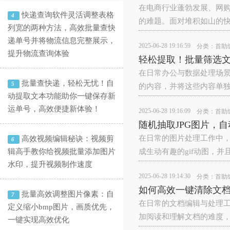
在电商行业蓬勃发展、网
快递查询软件灵活调整表格
4
的难题。面对堆积如山的
列宽的两种方法，高效批量查快
递单号并将物流信息完整展示，
2025-06-28 19:16:59
分类：
首助
提升物流查询体验
轻松提取！批量筛选
在日常办公与数据处理场
批量查快递，轻松无忧！自
5
的内容，并将这些内容单
动提取文本功能助你一键保存新
运单号，高效便捷新体验！
2025-06-28 19:16:09
分类：
首助
随机抽取JPG图片，
在日常的图片处理工作中，
高效视频编辑秘诀：视频剪
6
辑高手教你给视频批量添加图片
成生动有趣的gif动图，
水印，提升视频制作速度
2025-06-28 19:14:30
分类：
首助
如何高效一键清除文
批量高效调整图片像素：自
7
在日常的文档编辑与处理
定义缩小bmp图片，画质优先，
加阅读和理解文档的难度
一键实现高效优化