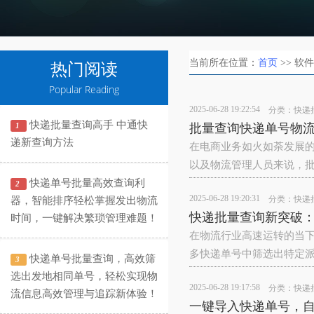
当前所在位置：
首页
>> 软
热门阅读
Popular Reading
2025-06-28 19:22:54
分类：
快递
快递批量查询高手 中通快
1
批量查询快递单号物
递新查询方法
在电商业务如火如荼发展
以及物流管理人员来说，
快递单号批量高效查询利
2
2025-06-28 19:20:31
分类：
快递
器，智能排序轻松掌握发出物流
快递批量查询新突破
时间，一键解决繁琐管理难题！
在物流行业高速运转的当
多快递单号中筛选出特定
快递单号批量查询，高效筛
3
选出发地相同单号，轻松实现物
2025-06-28 19:17:58
分类：
快递
流信息高效管理与追踪新体验！
一键导入快递单号，