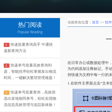
当前所在位置：
首页
>>
软件
热门阅读
Popular Reading
一
快递批量查询高手 中通快
1
递新查询方法
在日常办公或数据处理中
快递单号批量高效查询利
2
为代码添加注释标记。手
器，智能排序轻松掌握发出物流
持快速为文档中每一行的
时间，一键解决繁琐管理难题！
1.在软件主界面点击“文
快递单号批量查询，高效筛
3
选出发地相同单号，轻松实现物
流信息高效管理与追踪新体验！