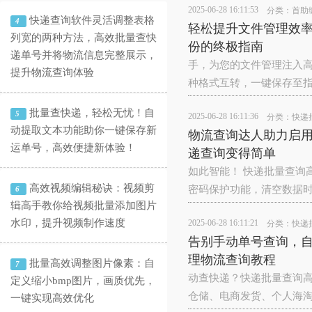
2025-06-28 16:11:53
分类：
首助
快递查询软件灵活调整表格
4
轻松提升文件管理效率
列宽的两种方法，高效批量查快
份的终极指南
递单号并将物流信息完整展示，
手，为您的文件管理注入高效
提升物流查询体验
种格式互转，一键保存至
批量查快递，轻松无忧！自
5
2025-06-28 16:11:36
分类：
快递
动提取文本功能助你一键保存新
物流查询达人助力启
运单号，高效便捷新体验！
递查询变得简单
如此智能！‌ 快递批量查
高效视频编辑秘诀：视频剪
密码保护功能，清空数据
6
辑高手教你给视频批量添加图片
水印，提升视频制作速度
2025-06-28 16:11:21
分类：
快递
告别手动单号查询，
理物流查询教程
批量高效调整图片像素：自
7
动查快递？‌快递批量查询
定义缩小bmp图片，画质优先，
仓储、电商发货、个人海淘
一键实现高效优化