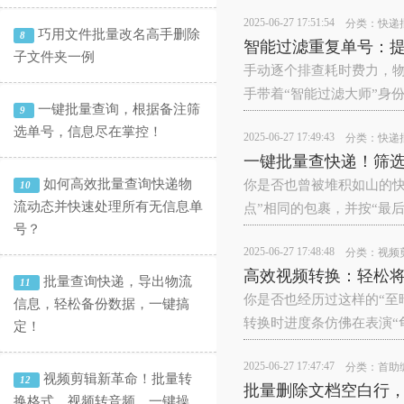
2025-06-27 17:51:54
分类：
快递
巧用文件批量改名高手删除
8
智能过滤重复单号：
子文件夹一例
手动逐个排查耗时费力，
手带着“智能过滤大师”身
一键批量查询，根据备注筛
9
选单号，信息尽在掌控！
2025-06-27 17:49:43
分类：
快递
一键批量查快递！筛
如何高效批量查询快递物
你是否也曾被堆积如山的
10
流动态并快速处理所有无信息单
点”相同的包裹，并按“最
号？
2025-06-27 17:48:48
分类：
视频
高效视频转换：轻松将
批量查询快递，导出物流
11
你是否也经历过这样的“至
信息，轻松备份数据，一键搞
转换时进度条仿佛在表演“
定！
2025-06-27 17:47:47
分类：
首助
视频剪辑新革命！批量转
12
批量删除文档空白行，
换格式、视频转音频，一键操