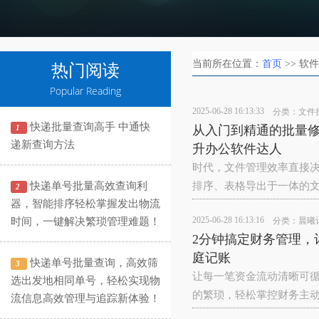
当前所在位置：
首页
>> 软
热门阅读
Popular Reading
2025-06-28 16:13:33
分类：
文件
快递批量查询高手 中通快
1
从入门到精通的批量修
递新查询方法
升办公软件达人
时代，文件管理效率直接决
快递单号批量高效查询利
排序、表格导出于一体的
2
器，智能排序轻松掌握发出物流
2025-06-28 16:13:16
时间，一键解决繁琐管理难题！
分类：
晨曦
2分钟搞定财务管理
庭记账
快递单号批量查询，高效筛
3
让每一笔资金流动清晰可
选出发地相同单号，轻松实现物
的繁琐，轻松掌控财务主动权
流信息高效管理与追踪新体验！