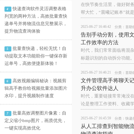
在快节奏生活里，做好财
快递查询软件灵活调整表格
4
帮大忙，“晨曦记账本”就
列宽的两种方法，高效批量查快
递单号并将物流信息完整展示，
2025-06-27 16:46:42
分类：
首助
提升物流查询体验
告别手动分割，使用文
工作效率的方法
批量查快递，轻松无忧！自
5
时代，我们常常面临将混杂
动提取文本功能助你一键保存新
标题识别的自动拆分功能
运单号，高效便捷新体验！
2025-06-27 16:46:21
分类：
首助
文件管理高手将聊天记
高效视频编辑秘诀：视频剪
6
升办公软件达人
辑高手教你给视频批量添加图片
水印，提升视频制作速度
时代，重要链接常常淹没在
论是整理工作资料、收藏
批量高效调整图片像素：自
7
2025-06-27 16:45:59
分类：
快递
定义缩小bmp图片，画质优先，
从人工排查到智能物
一键实现高效优化