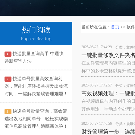
当前所在位置：
首页
>> 软
热门阅读
Popular Reading
2025-06-27 17:44:29
分类：
文件
快递批量查询高手 中通快
1
一键批量修改文件夹
递新查询方法
在文件管理与内容整理的
称中的多余空格以提升整
快递单号批量高效查询利
2
2025-06-27 17:42:57
分类：
媒体
器，智能排序轻松掌握发出物流
高效视频处理：一键
时间，一键解决繁琐管理难题！
在视频编辑与内容创作的
其他用途。手动逐个处理
快递单号批量查询，高效筛
3
选出发地相同单号，轻松实现物
2025-06-27 17:40:56
分类：
晨曦
流信息高效管理与追踪新体验！
财务管理第一步：连