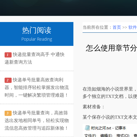
当前所在位置：
首页
>>
软件
热门阅读
Popular Reading
怎么使用章节分
快递批量查询高手 中通快
1
递新查询方法
快递单号批量高效查询利
2
器，智能排序轻松掌握发出物流
在浩如烟海的小说世界里
时间，一键解决繁琐管理难题！
多个独立的TXT文档，以
素材准备：
快递单号批量查询，高效筛
3
某个保存小说的TXT文本
选出发地相同单号，轻松实现物
流信息高效管理与追踪新体验！