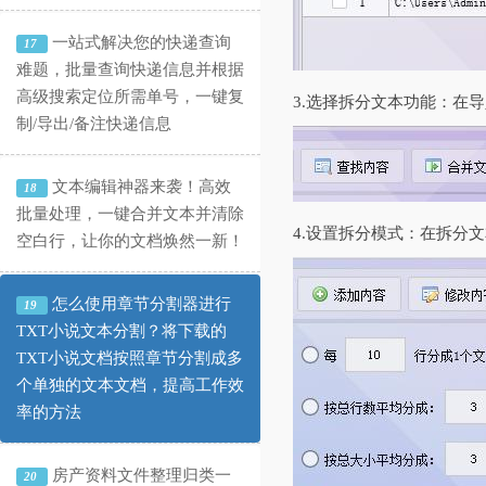
一站式解决您的快递查询
17
难题，批量查询快递信息并根据
高级搜索定位所需单号，一键复
3.选择拆分文本功能：在
制/导出/备注快递信息
文本编辑神器来袭！高效
18
批量处理，一键合并文本并清除
4.设置拆分模式：在拆分
空白行，让你的文档焕然一新！
怎么使用章节分割器进行
19
TXT小说文本分割？将下载的
TXT小说文档按照章节分割成多
个单独的文本文档，提高工作效
率的方法
房产资料文件整理归类一
20