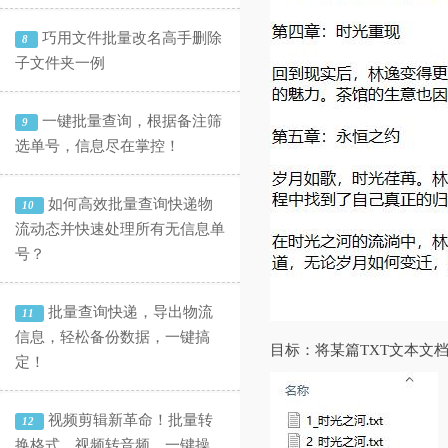
巧用文件批量改名高手删除
8
子文件夹一例
一键批量查询，根据备注筛
9
选单号，信息尽在掌控！
如何高效批量查询快递物
10
流动态并快速处理所有无信息单
号？
批量查询快递，导出物流
11
信息，轻松备份数据，一键搞
目标：将某篇TXT文本文
定！
视频剪辑新革命！批量转
12
换格式、视频转音频，一键操